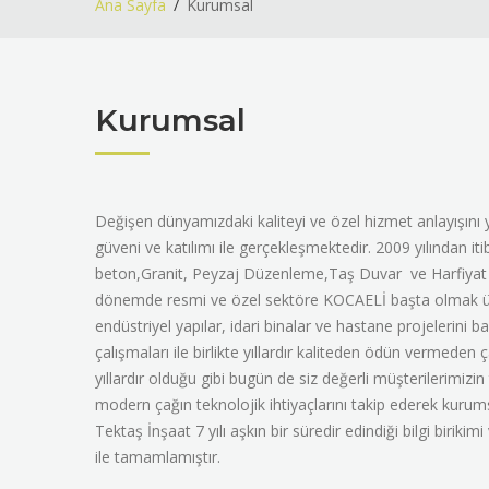
Ana Sayfa
Kurumsal
Kurumsal
Değişen dünyamızdaki kaliteyi ve özel hizmet anlayışını
güveni ve katılımı ile gerçekleşmektedir. 2009 yılından 
beton,Granit, Peyzaj Düzenleme,Taş Duvar ve Harfiyat a
dönemde resmi ve özel sektöre KOCAELİ başta olmak üzere
endüstriyel yapılar, idari binalar ve hastane projelerini 
çalışmaları ile birlikte yıllardır kaliteden ödün vermeden
yıllardır olduğu gibi bugün de siz değerli müşterilerimiz
modern çağın teknolojik ihtiyaçlarını takip ederek kurums
Tektaş İnşaat 7 yılı aşkın bir süredir edindiği bilgi biriki
ile tamamlamıştır.