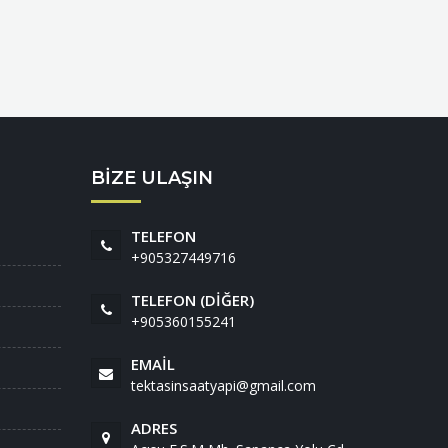
BİZE ULAŞIN
TELEFON
+905327449716
TELEFON (DIĞER)
+905360155241
EMAIL
tektasinsaatyapi@gmail.com
ADRES