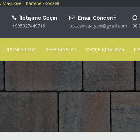
-Maşukiye - Kartepe /Kocaeli
İletişime Geçin
Email Gönderin
+905327449716
tektasinsaatyapi@gmail.com
08:
ÜRÜNLERIMIZ
REFERANSLAR
KEPÇE KIRALAMA
İL