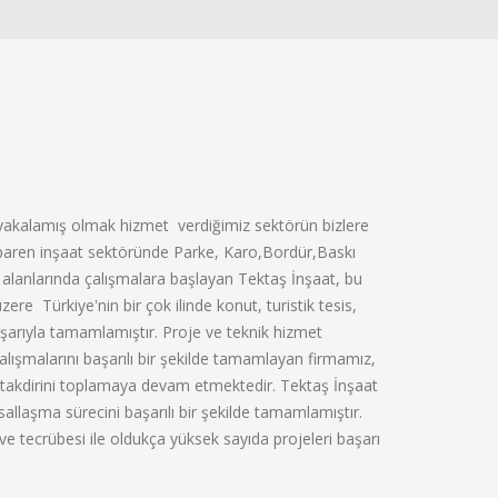
 yakalamış olmak hizmet verdiğimiz sektörün bizlere
itibaren inşaat sektöründe Parke, Karo,Bordür,Baskı
lanlarında çalışmalara başlayan Tektaş İnşaat, bu
 Türkiye'nin bir çok ilinde konut, turistik tesis,
başarıyla tamamlamıştır. Proje ve teknik hizmet
 çalışmalarını başarılı bir şekilde tamamlayan firmamız,
in takdirini toplamaya devam etmektedir. Tektaş İnşaat
allaşma sürecini başarılı bir şekilde tamamlamıştır.
mi ve tecrübesi ile oldukça yüksek sayıda projeleri başarı