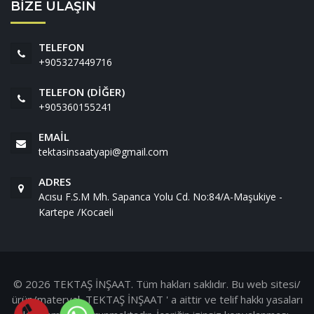
BİZE ULAŞIN
TELEFON
+905327449716
TELEFON (DIĞER)
+905360155241
EMAIL
tektasinsaatyapi@gmail.com
ADRES
Acısu F.S.M Mh. Sapanca Yolu Cd. No:84/A-Maşukiye -
Kartepe /Kocaeli
© 2026 TEKTAŞ İNŞAAT. Tüm hakları saklıdır. Bu web sitesi/
ürün/materyal, TEKTAŞ İNŞAAT ' a aittir ve telif hakkı yasaları