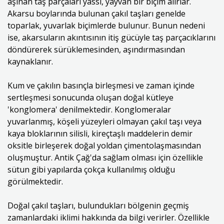
aşınan taş parçaları yassı, yayvan bir biçim alırlar.
Akarsu boylarında bulunan çakıl taşları genelde
toparlak, yuvarlak biçimlerde bulunur. Bunun nedeni
ise, akarsuların akıntısının itiş gücüyle taş parçacıklarını
döndürerek sürüklemesinden, aşındırmasından
kaynaklanır.
Kum ve çakılın basınçla birleşmesi ve zaman içinde
sertleşmesi sonucunda oluşan doğal kütleye
'konglomera' denilmektedir. Konglomeralar
yuvarlanmış, köşeli yüzeyleri olmayan çakıl taşı veya
kaya bloklarının silisli, kireçtaşlı maddelerin demir
oksitle birleşerek doğal yoldan çimentolaşmasından
oluşmuştur. Antik Çağ'da sağlam olması için özellikle
sütun gibi yapılarda çokça kullanılmış olduğu
görülmektedir.
Doğal çakıl taşları, bulundukları bölgenin geçmiş
zamanlardaki iklimi hakkında da bilgi verirler. Özellikle