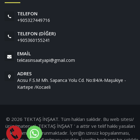
TELEFON
+905327449716
TELEFON (DIĞER)
+905360155241
EMAIL
tektasinsaatyapi@gmail.com
ADRES
Acısu F.S.M Mh. Sapanca Yolu Cd. No:84/A-Maşukiye -
Kartepe /Kocaeli
© 2026 TEKTAŞ İNŞAAT. Tüm hakları saklıdır. Bu web sitesi/
ürün/materyal, TEKTAŞ İNŞAAT ' a aittir ve telif hakkı yasaları
kapsamında korunmaktadır. İçeriğin izinsiz kopyalanması,
dağıtılması veya kullanılması yasaktır. İçeriğin herhangi bir şekilde