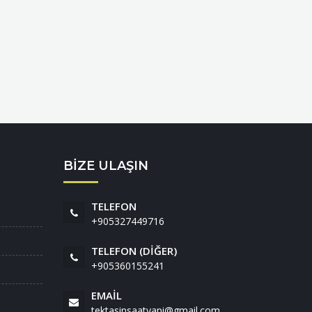
BİZE ULAŞIN
TELEFON
+905327449716
TELEFON (DIĞER)
+905360155241
EMAIL
tektasinsaatyapi@gmail.com