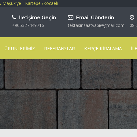
-Maşukiye - Kartepe /Kocaeli
İletişime Geçin
Email Gönderin
+905327449716
tektasinsaatyapi@gmail.com
08:
ÜRÜNLERIMIZ
REFERANSLAR
KEPÇE KIRALAMA
İL